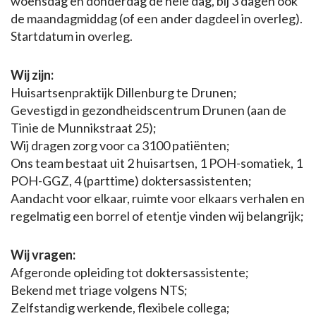
woensdag en donderdag de hele dag, bij 3 dagen ook
de maandagmiddag (of een ander dagdeel in overleg).
Startdatum in overleg.
Wij zijn:
Huisartsenpraktijk Dillenburg te Drunen;
Gevestigd in gezondheidscentrum Drunen (aan de
Tinie de Munnikstraat 25);
Wij dragen zorg voor ca 3100 patiënten;
Ons team bestaat uit 2 huisartsen, 1 POH-somatiek, 1
POH-GGZ, 4 (parttime) doktersassistenten;
Aandacht voor elkaar, ruimte voor elkaars verhalen en
regelmatig een borrel of etentje vinden wij belangrijk;
Wij vragen:
Afgeronde opleiding tot doktersassistente;
Bekend met triage volgens NTS;
Zelfstandig werkende, flexibele collega;