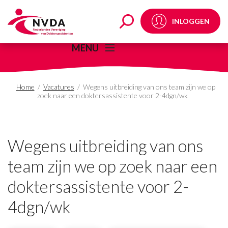
Wegens uitbreiding van
INLOGGEN
MENU
Home
/
Vacatures
/
Wegens uitbreiding van ons team zijn we op
zoek naar een doktersassistente voor 2-4dgn/wk
Wegens uitbreiding van ons
team zijn we op zoek naar een
doktersassistente voor 2-
4dgn/wk