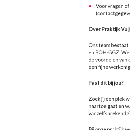
Voor vragen of 
(contactgegeve
Over Praktijk Vui
Ons team bestaat 
en POH-GGZ. We co
de voordelen van 
een fijne werkomg
Past dit bij jou?
Zoek jij een plek 
naartoe gaat en wa
vanzelfsprekend z
Bij onze praktijk 