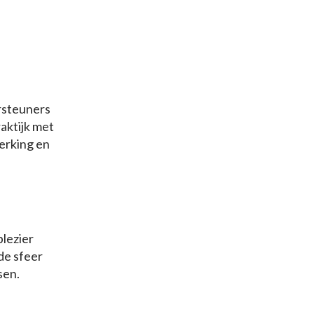
ersteuners
aktijk met
erking en
plezier
de sfeer
sen.