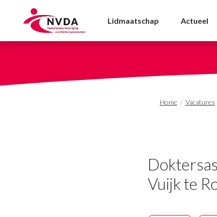
Doktersassistente gezo
Lidmaatschap
Actueel
Home
/
Vacatures
Doktersass
Vuijk te R