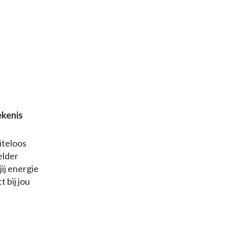
ekenis
iteloos
elder
ij energie
 bij jou