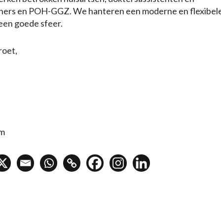
uners en POH-GGZ. We hanteren een moderne en flexibel
 een goede sfeer.
roet,
am