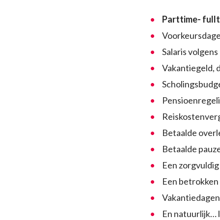
Parttime- full
Voorkeursdag
Salaris volgen
Vakantiegeld, 
Scholingsbudg
Pensioenregel
Reiskostenver
Betaalde ove
Betaalde pauz
Een zorgvuldig
Een betrokken e
Vakantiedage
En natuurlijk… 