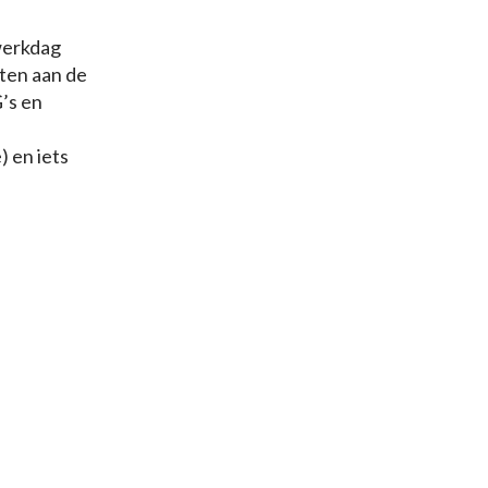
 werkdag
nten aan de
G’s en
) en iets