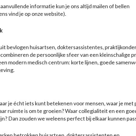
aanvullende informatie kun je ons altijd mailen of bellen
ns vind je op onze website).
jk
uit bevlogen huisartsen, doktersassistentes, praktijkond
mbineren de persoonlijke sfeer van een kleinschalige pr
een modern medisch centrum: korte lijnen, goede samenw
eving.
waar je écht iets kunt betekenen voor mensen, waar je met 
ar ruimte is om te groeien? Waar collegialiteit en een goe
ijn? Dan zouden we weleens perfect bij elkaar kunnen pas
werken betrokken huisartsen, doktersassistenten en