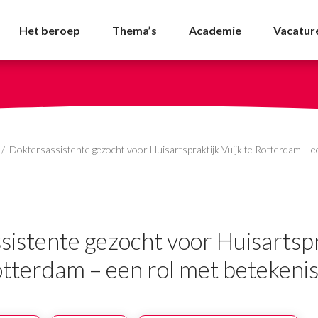
cht voor Huisartsprakti
Het beroep
Thema’s
Academie
Vacatur
/
Doktersassistente gezocht voor Huisartspraktijk Vuijk te Rotterdam – e
istente gezocht voor Huisartspr
otterdam – een rol met betekeni