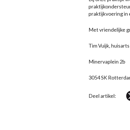
praktijkonderste
praktijkvoering in
Met vriendelijke g
Tim Vuijk, huisarts
Minervaplein 2b
3054 SK Rotterd
Deel artikel: