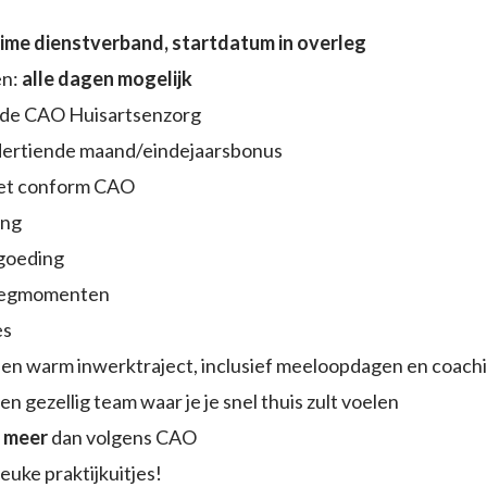
time dienstverband, startdatum in overleg
en:
alle dagen mogelijk
s de CAO Huisartsenzorg
dertiende maand/eindejaarsbonus
et conform CAO
ing
goeding
rlegmomenten
es
 en warm inwerktraject, inclusief meeloopdagen en coach
n gezellig team waar je je snel thuis zult voelen
n
meer
dan volgens CAO
leuke praktijkuitjes!