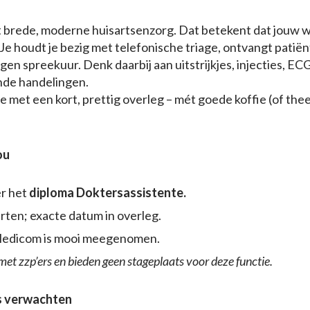
edt brede, moderne huisartsenzorg. Dat betekent dat jouw
. Je houdt je bezig met telefonische triage, ontvangt patië
eigen spreekuur. Denk daarbij aan uitstrijkjes, injecties, EC
de handelingen.
e met een kort, prettig overleg – mét goede koffie (of thee
ou
r het
diploma Doktersassistente.
arten; exacte datum in overleg.
Medicom is mooi meegenomen.
met zzp’ers en bieden geen stageplaats voor deze functie.
ns verwachten