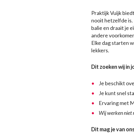
Praktijk Vuijk bi
nooit hetzelfde is
balie en draait je 
andere voorkomen
Elke dag starten w
lekkers.
Dit zoeken wij in j
Je beschikt ove
Je kunt snel st
Ervaring met 
Wij werken niet 
Dit mag je van o