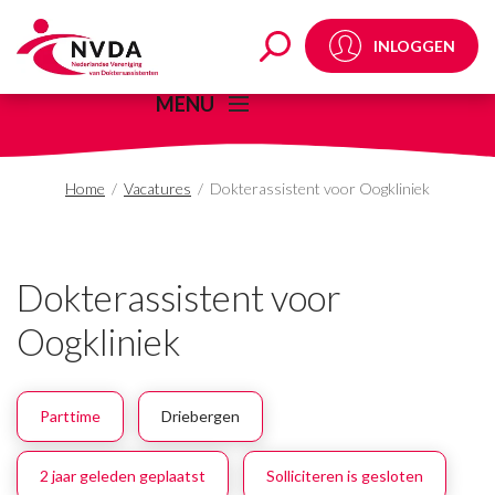
Dokterassistent voor 
INLOGGEN
MENU
Home
/
Vacatures
/
Dokterassistent voor Oogkliniek
Dokterassistent voor
Oogkliniek
Parttime
Driebergen
2 jaar geleden geplaatst
Solliciteren is gesloten