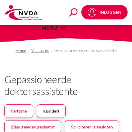
Gepassioneerde dokter
INLOGGEN
MENU
Home
/
Vacatures
/
Gepassioneerde doktersassistente
Gepassioneerde
doktersassistente
Parttime
Klundert
2 jaar geleden geplaatst
Solliciteren is gesloten