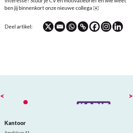
Interesse? Stuur je CV en motivatiebrief en wie weet
ben jij binnenkort onze nieuwe collega ✉️
Deel artikel:
<
>
Kantoor
Amalialaan 41